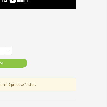
+
coş
numai
2
produse în stoc.