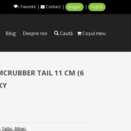
Favorite
|
Contact
|
|
Magyar
English
0
Blog
Despre noi
Caută
Coşul meu
CRUBBER TAIL 11 CM (6
KY
Șalău, Biban