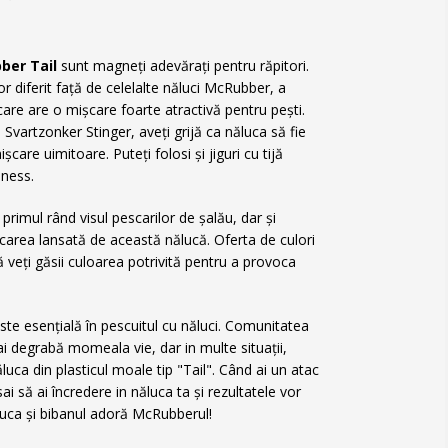
ber Tail
sunt magneți adevărați pentru răpitori.
 diferit față de celelalte năluci McRubber, a
are are o mișcare foarte atractivă pentru pești.
 Svartzonker Stinger, aveți grijă ca năluca să fie
șcare uimitoare. Puteți folosi și jiguri cu tijă
iness.
 primul rând visul pescarilor de șalău, dar și
carea lansată de această nălucă. Oferta de culori
 veți găsii culoarea potrivită pentru a provoca
ste esențială în pescuitul cu năluci. Comunitatea
i degrabă momeala vie, dar in multe situații,
luca din plasticul moale tip "Tail". Când ai un atac
sai să ai încredere in năluca ta și rezultatele vor
 știuca și bibanul adoră McRubberul!