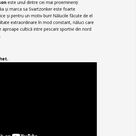
sson
este unul dintre cei mai proeminenți
dia și marca sa Svartzonker este foarte
ice și pentru un motiv bun! Nălucile făcute de el
ultate extraordinare în mod constant, năluci care
e aproape cultică intre pescarii sportivi din nord
.
het.