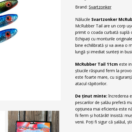
Brand:
Svartzonker
Nălucile
Svartzonker McRub
McRubber Tail are un corp ușor
primit o coada curbată suplă c
Echipați cu monturile originale
bine echilibrată și va avea o mi
lungă și imediat sunteți in bus
McRubber Tail 11cm
este in
știucile răspund ferm la provo
este foarte mare, cu siguranță
atacul răpitorilor.
De ținut minte:
încrederea e
pescarilor de șalău preferă ma
opțiunea mai eficienta este nă
fii ferm și hotărât! Insistă: mu
venii. Poți fi sigur că șalăul,