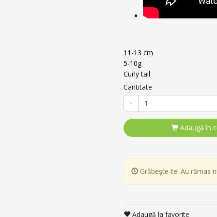
11-13 cm
5-10g
Curly tail
Cantitate
-
Adaugă în 
Grăbește-te! Au rămas 
Adaugă la favorite