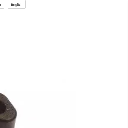
|
r
English