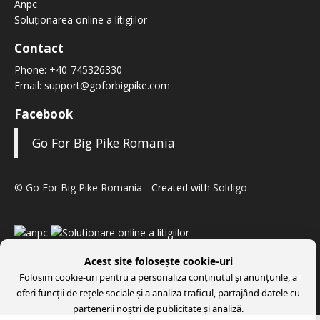
Anpc
Soluționarea online a litigiilor
Contact
Phone:
+40-745326330
Email:
support@goforbigpike.com
Facebook
Go For Big Pike Romania
© Go For Big Pike Romania
- Created with
Soldigo
Acest site folosește cookie-uri
Politica de confidenţialitate
Termeni şi condiţii
Politica
Folosim cookie-uri pentru a personaliza conținutul și anunțurile, a
de returnare
Formular de retur
oferi funcții de rețele sociale și a analiza traficul, partajând datele cu
partenerii noștri de publicitate și analiză.