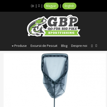
|
|
|
Magyar
English
0
Produse
Excursii de Pescuit
Blog
Despre noi