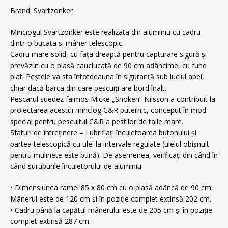
Brand:
Svartzonker
Minciogul Svartzonker este realizata din aluminiu cu cadru
dintr-o bucata si mâner telescopic.
Cadru mare solid, cu fața dreaptă pentru capturare sigură și
prevăzut cu o plasă cauciucată de 90 cm adâncime, cu fund
plat. Peștele va sta întotdeauna în siguranță sub luciul apei,
chiar dacă barca din care pescuiți are bord înalt.
Pescarul suedez faimos Micke „Snoken” Nilsson a contribuit la
proiectarea acestui minciog C&R puternic, conceput în mod
special pentru pescuitul C&R a pestilor de talie mare.
Sfaturi de întreținere – Lubrifiați încuietoarea butonului și
partea telescopică cu ulei la intervale regulate (uleiul obișnuit
pentru mulinete este bună). De asemenea, verificați din când în
când șuruburile încuietorului de aluminiu.
• Dimensiunea ramei 85 x 80 cm cu o plasă adâncă de 90 cm.
Mânerul este de 120 cm și în poziție complet extinsă 202 cm.
• Cadru până la capătul mânerului este de 205 cm și în poziție
complet extinsă 287 cm.