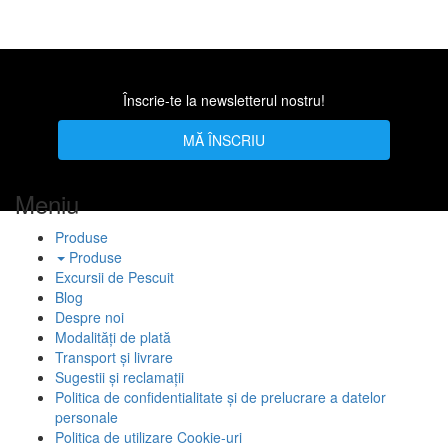
Înscrie-te la newsletterul nostru!
MĂ ÎNSCRIU
Meniu
Produse
Produse
Excursii de Pescuit
Blog
Despre noi
Modalități de plată
Transport și livrare
Sugestii și reclamații
Politica de confidentialitate și de prelucrare a datelor
personale
Politica de utilizare Cookie-uri