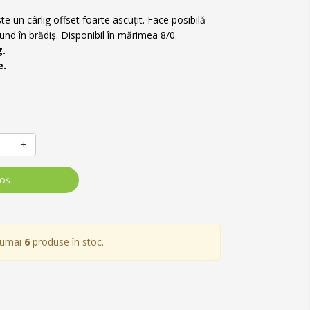
te un cârlig offset foarte ascuțit. Face posibilă
cund în brădiș. Disponibil în mărimea 8/0.
g.
e.
+
coş
numai
6
produse în stoc.