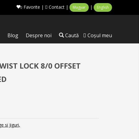
Favorite
|
Contact
|
|
Magyar
English
0
Blog
Despre noi
Caută
Coşul meu
IST LOCK 8/0 OFFSET
ED
ge si Jiguri