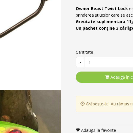
Owner Beast Twist Lock
es
prinderea știucilor care se as
Greutate suplimentara 11
Un pachet conține 3 cârlig
Cantitate
-
Adaugă în 
Grăbește-te! Au rămas 
Adaugă la favorite