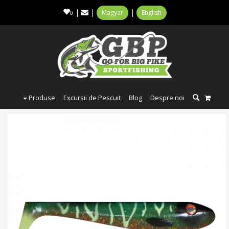
|
|
|
Magyar
English
0
Produse
Excursii de Pescuit
Blog
Despre noi