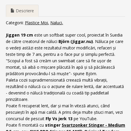
Descriere
Categorii:
Plastice Moi
Naluci
Jiggen 19 cm
este un softbait super cool, proiectat în Suedia
de către creatorul de năluci
Björn
(Jiggar.nu)
.
Năluca pe care
o vedeți astăzi este rezultatul multor modificări, refaceri și
teste timp de 7 ani, pentru a o face pur și simplu perfectă.
"Scopul a fost să creăm un swimbait care să fie ușor de
montat, să aibă o mișcare plăcută în apă și să păcălească
prădătorii provocându-l să muște"- spune Björn.
Paleta cozii supradimensionată creează multă vibrații,
rezultând o nălucă cu o acțiune de rulare lentă, dar accentuată
- devenind o nălucă tradițională cu coadă tip paddletail
prinzătoare.
Poate fi recuperat lent, dar și mai în viteză atunci, când
pescuiești în apă mai caldă. A prins deja multe știuci mari, vezi
concursul de pescuit
Fly Vs jerk 13
pe YouTube.
Poate fi montată cu
stinger
Svartzonker Stinger - Medium