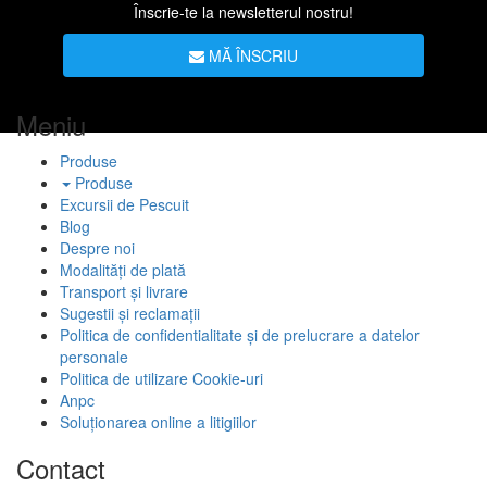
Înscrie-te la newsletterul nostru!
MĂ ÎNSCRIU
Meniu
Produse
Produse
Excursii de Pescuit
Blog
Despre noi
Modalități de plată
Transport și livrare
Sugestii și reclamații
Politica de confidentialitate și de prelucrare a datelor
personale
Politica de utilizare Cookie-uri
Anpc
Soluționarea online a litigiilor
Contact