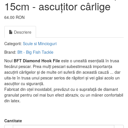
15cm - ascuțitor cârlige
64.00 RON
Descriere
Categorii:
Scule si Mincioguri
Brand:
Bft - Big Fish Tackle
Noul
BFT Diamond Hook File
este o unealtă esențială în trusa
fiecărui pescar.
Prea mulți pescari subestimează importanța
ascuțirii cârligelor și de multe ori suferă din această cauză ... dar
uita-te în trusa unui pescar serios de răpitori și vei găsi acolo un
ascuțitor cu siguranță.
Fabricat din oțel inoxidabil, prevăzut cu o suprafață de diamant
granulat pentru cel mai bun efect abraziv, cu un mâner confortabil
din latex.
Cantitate