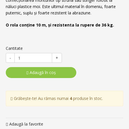
confecționarea monturilor tip struna sau stinger folosit la
năluci plastice moi. Este ultimul material în domeniu, foarte
puternic, suplu și foarte rezistent la abraziune.
O rola conține 10 m, și rezistenta la rupere de 36 kg.
Cantitate
-
+
Adaugă în coş
Grăbește-te! Au rămas numai
4
produse în stoc.
Adaugă la favorite