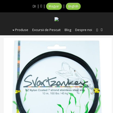
|
|
|
Magyar
English
0
Produse
Excursii de Pescuit
Blog
Despre noi