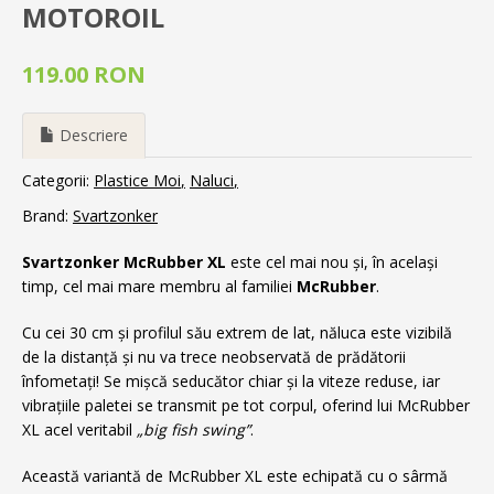
MOTOROIL
119.00 RON
Descriere
Categorii:
Plastice Moi
Naluci
Brand:
Svartzonker
Svartzonker McRubber XL
este cel mai nou și, în același
timp, cel mai mare membru al familiei
McRubber
.
Cu cei 30 cm și profilul său extrem de lat, năluca este vizibilă
de la distanță și nu va trece neobservată de prădătorii
înfometați! Se mișcă seducător chiar și la viteze reduse, iar
vibrațiile paletei se transmit pe tot corpul, oferind lui McRubber
XL acel veritabil
„big fish swing”
.
Această variantă de McRubber XL este echipată cu o sârmă