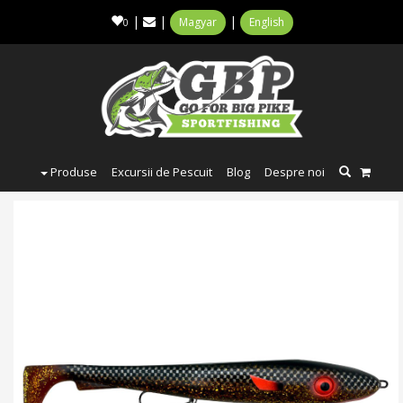
|
|
|
Magyar
English
0
Produse
Excursii de Pescuit
Blog
Despre noi