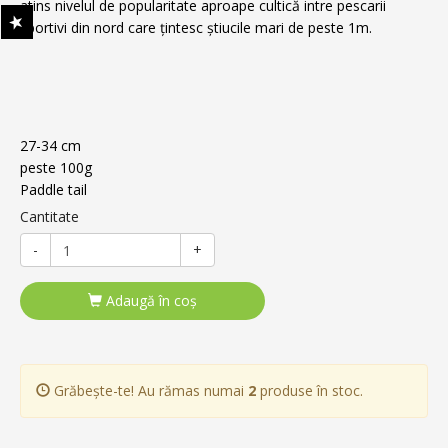
atins nivelul de popularitate aproape cultică intre pescarii
sportivi din nord care țintesc știucile mari de peste 1m.
27-34 cm
peste 100g
Paddle tail
Cantitate
-
+
Adaugă în coş
Grăbește-te! Au rămas numai
2
produse în stoc.