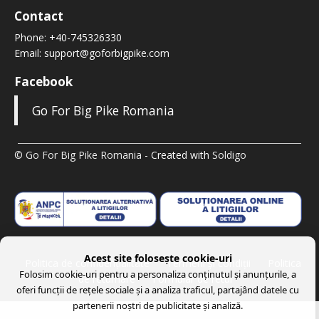
Contact
Phone:
+40-745326330
Email:
support@goforbigpike.com
Facebook
Go For Big Pike Romania
© Go For Big Pike Romania
- Created with
Soldigo
Acest site folosește cookie-uri
Politica de confidenţialitate
Termeni şi condiţii
Politica
Folosim cookie-uri pentru a personaliza conținutul și anunțurile, a
de returnare
Formular de retur
oferi funcții de rețele sociale și a analiza traficul, partajând datele cu
partenerii noștri de publicitate și analiză.