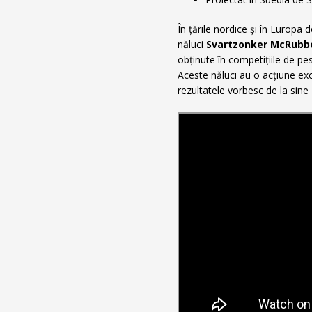
În țările nordice și în Europa
năluci
Svartzonker McRubb
obținute în competițiile de pes
Aceste năluci au o acțiune exce
rezultatele vorbesc de la sine