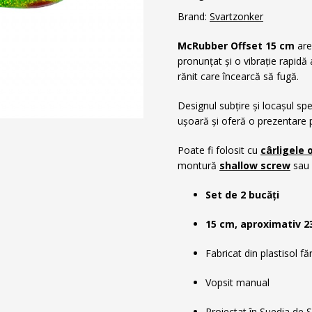
Brand:
Svartzonker
McRubber Offset 15 cm
are
pronunțat și o vibrație rapidă 
rănit care încearcă să fugă.
Designul subțire și locașul s
ușoară și oferă o prezentare p
Poate fi folosit cu
cârligele 
montură
shallow screw
sau
Set de 2 bucăți
15 cm, aproximativ 2
Fabricat din plastisol făr
Vopsit manual
Proiectat în Suedia de 