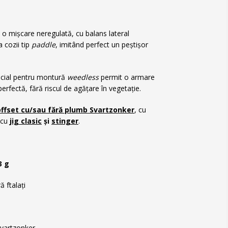
 o mișcare neregulată, cu balans lateral
a cozii tip
paddle
, imitând perfect un peștișor
pecial pentru montură
weedless
permit o armare
erfectă, fără riscul de agățare în vegetație.
offset cu/sau fără plumb Svartzonker
, cu
 cu
jig clasic
și
stinger
.
3 g
ă ftalați
Svartzonker