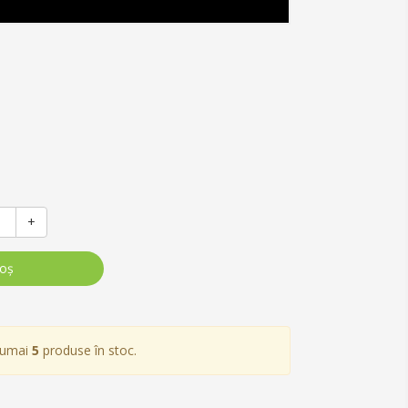
+
coş
numai
5
produse în stoc.