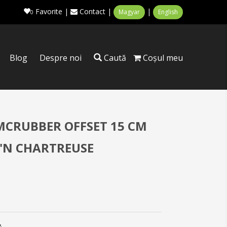
Favorite
|
Contact
|
|
Magyar
English
0
Blog
Despre noi
Caută
Coşul meu
CRUBBER OFFSET 15 CM
K'N CHARTREUSE