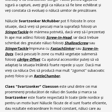
sigură a capturii, aveți grijă ca năluca să fie bine echilibrat și
veți constata că evoluați o nălucă uimitor de prinzătoare.
Nălucile
Svartzonker McRubber
pot fi folosite în orice
situație, dacă vreți să pescuiți mai la suprafață folosiți un
StingerTackle
de mărimea potrivită, dacă vreți să-l prezentați
în ape mai adânci folosiți
Screw-In-Head
, iar dacă trebuie
schimbat des greutate năluci folosiți
ShallowScrew
sau
StingerTackle
împreuna cu
FastachSinker
sau
Screw-In-
Dots
. Dacă pescuiți în zone cu multă vegetație submersă
folosiți
cârlige Offset
. Cu ajutorul accesoriilor puteți să vă
adaptați la situația întâlnită foarte repede și ușor. Dacă mai
vreți ca năluca Dvs să producă mai mult "zgomot" subacvatic
puteți folosi și un
RattleChamber
.
Claes "Svartzonker" Claesson
este unul dintre cei mai
proeminenți producători de năluci din Suedia
și marca sa
Svartzonker
este foarte respectată în toate țările nordice și
pentru un motiv bun! Nălucile făcute de el sunt foarte eficiente,
dau rezultate extraordinare în mod constant, năluci care au