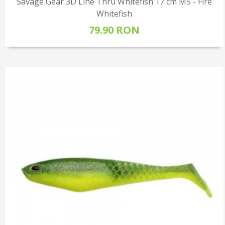
Savage Gear 3D Line Thru Whitefish 17 cm MS - Fire
Whitefish
79.90 RON