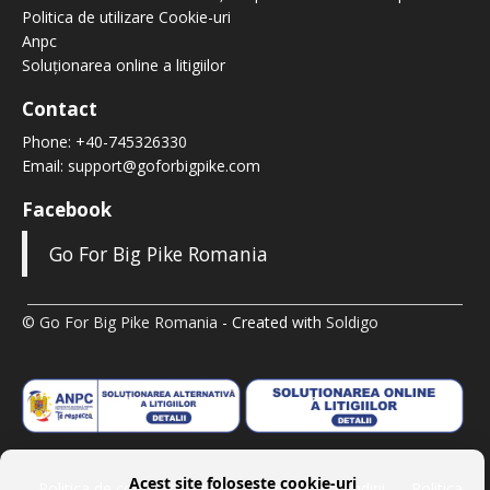
Politica de utilizare Cookie-uri
Anpc
Soluționarea online a litigiilor
Contact
Phone:
+40-745326330
Email:
support@goforbigpike.com
Facebook
Go For Big Pike Romania
© Go For Big Pike Romania
- Created with
Soldigo
Acest site folosește cookie-uri
Politica de confidenţialitate
Termeni şi condiţii
Politica