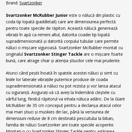
Brand:
Svartzonker
Svartzonker McRubber Junior
este o nălucă din plastic cu
coda tip lopată (paddletail) care are dimensiunea perfectă
pentru toate speciile de răpitori. Această nălucă generează
vibrații în apă ca nimeni altul, datorita coadei tip lopată
supradimensionată și datorită corpului tubular care permite
năluci o mișcare viguroasă. Svartzonker McRubber montat cu
originalul
Svartzonker Stinger Tackle
are o mișcare foarte
bună, care atrage chiar și atenția știucilor cele mai prudente.
Atunci când peștii înoată în spatele acestei năluci și simt cu
liniile lor laterale vibrațiile puternice produse de coada
supradimensionată a năluci nu pot rezista și vor lansa atacul
cu siguranță.
Asigurați-vă că aveți la îndemână cleștele cu
vârful lung, fiindcă răpitorul va inhala năluca adânc. De la Giant
McRubber de 35 cm
conceput pentru a declanșa atacul celor
mai mari știuci și muskies din lac, până la versiunea de
dimensiuni reduse de 8 cm destinată pescuitului la biban,
familia de năluci Svartzonker are toate speciile acoperite.
Montați-o cu Svartzonker Stinger Tackle pentru agățarea