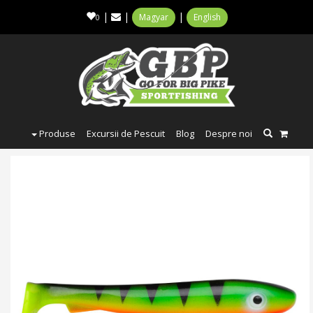
|
|
|
Magyar
English
0
Produse
Excursii de Pescuit
Blog
Despre noi