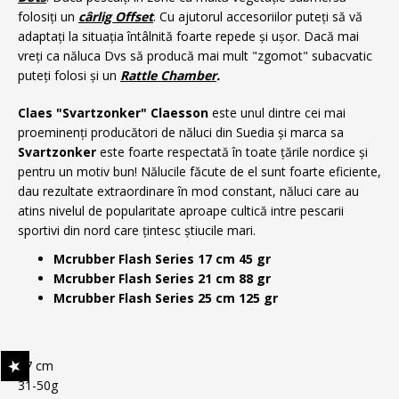
folosiți un
cârlig Offset
. Cu ajutorul accesoriilor puteți să vă
adaptați la situația întâlnită foarte repede și ușor. Dacă mai
vreți ca năluca Dvs să producă mai mult "zgomot" subacvatic
puteți folosi și un
Rattle Chamber
.
Claes "Svartzonker" Claesson
este unul dintre cei mai
proeminenți producători de năluci din Suedia
și marca sa
Svartzonker
este foarte respectată în toate țările nordice și
pentru un motiv bun! Nălucile făcute de el sunt foarte eficiente,
dau rezultate extraordinare în mod constant, năluci care au
atins nivelul de popularitate aproape cultică intre pescarii
sportivi din nord care țintesc știucile mari.
Mcrubber Flash Series 17 cm 45 gr
Mcrubber Flash Series 21 cm 88 gr
Mcrubber Flash Series 25 cm 125 gr
17 cm
31-50g