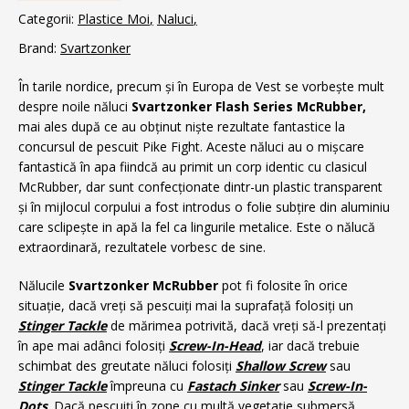
Categorii:
Plastice Moi
Naluci
Brand:
Svartzonker
În tarile nordice, precum și în Europa de Vest se vorbește mult
despre noile năluci
Svartzonker Flash Series McRubber,
mai ales după ce au obținut niște rezultate fantastice la
concursul de pescuit Pike Fight. Aceste năluci au o mișcare
fantastică în apa fiindcă au primit un corp identic cu clasicul
McRubber, dar sunt confecționate dintr-un plastic transparent
și în mijlocul corpului a fost introdus o folie subțire din aluminiu
care sclipește in apă la fel ca lingurile metalice. Este o nălucă
extraordinară, rezultatele vorbesc de sine.
Nălucile
Svartzonker McRubber
pot fi folosite în orice
situație, dacă vreți să pescuiți mai la suprafață folosiți un
Stinger Tackle
de mărimea potrivită, dacă vreți să-l prezentați
în ape mai adânci folosiți
Screw-In-Head
, iar dacă trebuie
schimbat des greutate năluci folosiți
Shallow Screw
sau
Stinger Tackle
împreuna cu
Fastach Sinker
sau
Screw-In-
Dots
. Dacă pescuiți în zone cu multă vegetație submersă