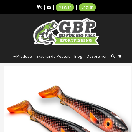
|
|
|
Magyar
English
0
Produse
Excursii de Pescuit
Blog
Despre noi