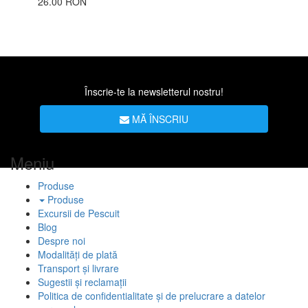
26.00 RON
Înscrie-te la newsletterul nostru!
MĂ ÎNSCRIU
Meniu
Produse
Produse
Excursii de Pescuit
Blog
Despre noi
Modalități de plată
Transport și livrare
Sugestii și reclamații
Politica de confidentialitate și de prelucrare a datelor