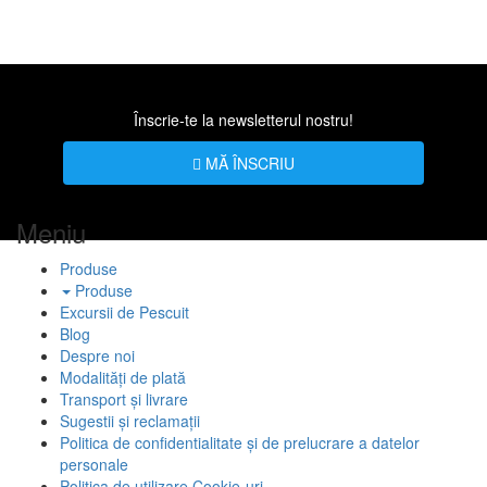
Înscrie-te la newsletterul nostru!
MĂ ÎNSCRIU
Meniu
Produse
Produse
Excursii de Pescuit
Blog
Despre noi
Modalități de plată
Transport și livrare
Sugestii și reclamații
Politica de confidentialitate și de prelucrare a datelor
personale
Politica de utilizare Cookie-uri