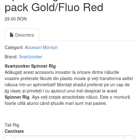
pack Gold/Fluo Red
29.00 RON
Descriere
Categorii:
Accesori Monturi
Brand:
Svartzonker
Svartzonker Spinner Rig
Adăugați acest accesoriu inovator la oricare dintre nălucile
voastre preferate făcute din plastic moale și veți transforma astfel
năluca într-un spinnerbait! Montați shadul preferat pe un cap de
jig clasic și prindeți-l cu ajutorul unui inel despicat la acest
Spinner Rig
. Așa veți crește atractivitate năluci. Este o montură
foarte utilă atunci când știucile mari sunt mai pasive.
Tail Rig
Cantitate