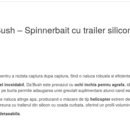
h – Spinnerbait cu trailer silico
entru a rezista captura dupa captura, fiind o naluca robusta si eficienta
el inoxidabil
, Da’Bush este prevazut cu
ochi inchis pentru agrafa
, i
e pe burta permite adaugarea unei greutati suplimentare atunci cand es
 ce naluca atinge apa, producand o miscare de tip
helicopter
extrem de 
una cu trailerul din silicon cu coada curbata, oferind un profil volumin
detasabila
.