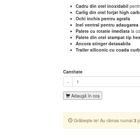
Cadru din otel inoxidabil
pentr
Carlig din otel forjat high car
Ochi inchis pentru agrafa
Inel ventral pentru adaugarea
Palete cu rotatie imediata
la co
Palete din otel stampat tip h
Ancora stinger detasabila
Trailer siliconic cu coada cur
Cantitate
-
Adaugă în coş
Grăbește-te! Au rămas numai
3
p