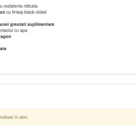
u rezistenta ridicata
bon
cu finisaj black nickel
 unei greutati suplimentare
ntactul cu apa
exagon
bata
roduse în stoc.