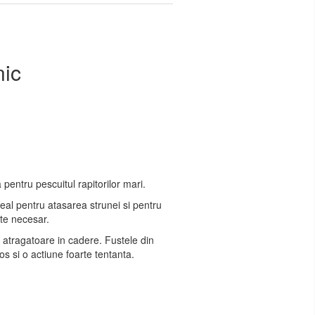
nic
 pentru pescuitul rapitorilor mari.
deal pentru atasarea strunei si pentru
te necesar.
atragatoare in cadere. Fustele din
os si o actiune foarte tentanta.