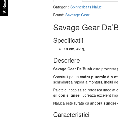
Recenzii
Categorii:
Spinnerbaits
Naluci
Brand:
Saveage Gear
Savage Gear Da’Bus
Specificatii
18 cm, 42 g,
Descriere
Savage Gear Da’Bush
este proiectat p
Construit pe un
cadru puternic din ot
schimbarea rapida a monturii. Inelul d
Paletele incep sa se roteasca imediat
silicon si tinsel
lucreaza excelent impre
Naluca este livrata cu
ancora stinger 
Caracteristici