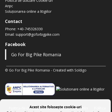
Politica de utilizare Cookie-uri
Anpc
Soluționarea online a litigiilor
Contact
Phone:
+40-745326330
Email:
support@goforbigpike.com
Facebook
Go For Big Pike Romania
© Go For Big Pike Romania
- Created with
Soldigo
Acest site folosește cookie-uri
Politica de confidenţialitate
Termeni şi condiţii
Politica