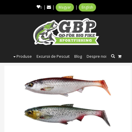
|
|
|
Magyar
English
0
Produse
Excursii de Pescuit
Blog
Despre noi