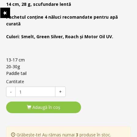
14 cm, 28 g, scufundare lentă
Pachetul conține 4 năluci recomandate pentru apă
curată
Culori: Smelt, Green Silver, Roach și Motor Oil UV.
13-17 cm
20-30g
Paddle tail
Cantitate
-
+
Adaugă în coş
Grăbește-te! Au rămas numai
3
produse în stoc.