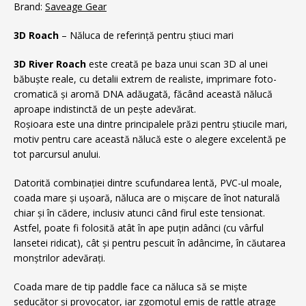
Brand:
Saveage Gear
3D Roach
– Năluca de referință pentru știuci mari
3D River Roach
este creată pe baza unui scan 3D al unei
băbuște reale, cu detalii extrem de realiste, imprimare foto-
cromatică și aromă DNA adăugată, făcând această nălucă
aproape indistinctă de un pește adevărat.
Roșioara este una dintre principalele prăzi pentru știucile mari,
motiv pentru care această nălucă este o alegere excelentă pe
tot parcursul anului.
Datorită combinației dintre scufundarea lentă, PVC-ul moale,
coada mare și ușoară, năluca are o mișcare de înot naturală
chiar și în cădere, inclusiv atunci când firul este tensionat.
Astfel, poate fi folosită atât în ape puțin adânci (cu vârful
lansetei ridicat), cât și pentru pescuit în adâncime, în căutarea
monștrilor adevărați.
Coada mare de tip paddle face ca năluca să se miște
seducător și provocator, iar zgomotul emis de rattle atrage