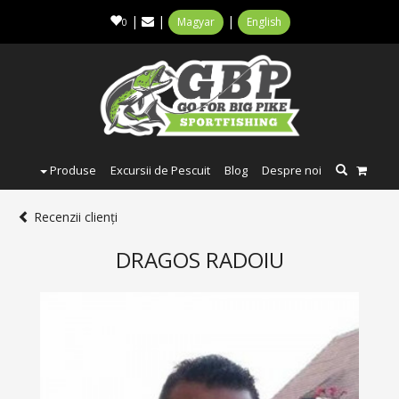
|
|
|
Magyar
English
0
Produse
Excursii de Pescuit
Blog
Despre noi
Recenzii clienți
DRAGOS RADOIU