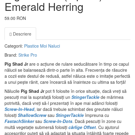
Emerald Herring
59.00 RON
Descriere
Categorii:
Plastice Moi
Naluci
Brand:
Strike Pro
Pig Shad Jr
are o acțiune de rulare seducătoare în timp ce capul
nălucii se balansează dintr-o parte în alta. Frecvența de răsucire
a cozii este destul de redusă, astfel năluca este o imitație perfectă
a unui pește rănit, care încearcă să înainteze cu ultima sa forță!
Nălucile
Pig Shad Jr
pot fi folosite în orice situație, dacă vreți să
pescuiți mai la suprafață folosiți un
StingerTackle
de mărimea
potrivită, dacă vreți să-l prezentați în ape mai adânci folosiți
Screw-In-Head
, iar dacă trebuie schimbat des greutate năluci
folosiți
ShallowScrew
sau
StingerTackle
împreuna cu
FastachSinker
sau
Screw-In-Dots
. Dacă pescuiți în zone cu
multă vegetație submersă folosiți
cârlige Offset
. Cu ajutorul
accesoriilor puteți să vă adaptați la situația întâlnită foarte repede