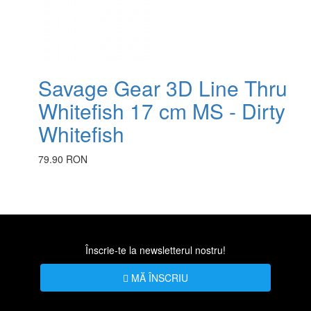
Savage Gear 3D Line Thru
Whitefish 17 cm MS - Dirty
Whitefish
79.90 RON
Înscrie-te la newsletterul nostru!
MĂ ÎNSCRIU