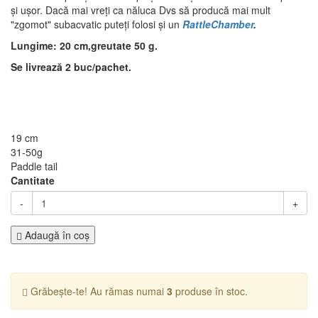
și ușor. Dacă mai vreți ca năluca Dvs să producă mai mult
"zgomot" subacvatic puteți folosi și un
RattleChamber
.
Lungime: 20 cm,greutate 50 g.
Se livrează 2 buc/pachet.
19 cm
31-50g
Paddle tail
Cantitate
-
+
Adaugă în coş
Grăbește-te! Au rămas numai
3
produse în stoc.