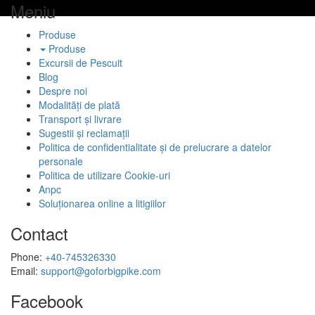
Meniu
Produse
Produse
Excursii de Pescuit
Blog
Despre noi
Modalități de plată
Transport și livrare
Sugestii și reclamații
Politica de confidentialitate și de prelucrare a datelor
personale
Politica de utilizare Cookie-uri
Anpc
Soluționarea online a litigiilor
Contact
Phone:
+40-745326330
Email:
support@goforbigpike.com
Facebook