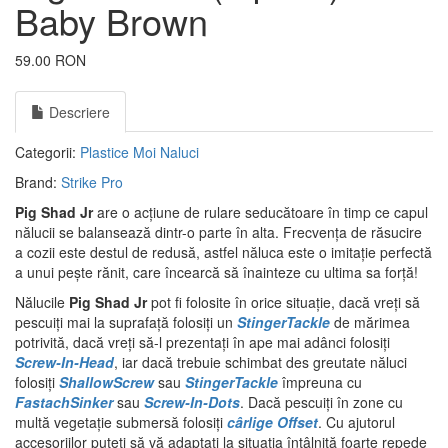
Baby Brown
59.00 RON
Descriere
Categorii:
Plastice Moi
Naluci
Brand:
Strike Pro
Pig Shad Jr
are o acțiune de rulare seducătoare în timp ce capul
nălucii se balansează dintr-o parte în alta. Frecvența de răsucire
a cozii este destul de redusă, astfel năluca este o imitație perfectă
a unui pește rănit, care încearcă să înainteze cu ultima sa forță!
Nălucile
Pig Shad Jr
pot fi folosite în orice situație, dacă vreți să
pescuiți mai la suprafață folosiți un
StingerTackle
de mărimea
potrivită, dacă vreți să-l prezentați în ape mai adânci folosiți
Screw-In-Head
, iar dacă trebuie schimbat des greutate năluci
folosiți
ShallowScrew
sau
StingerTackle
împreuna cu
FastachSinker
sau
Screw-In-Dots
. Dacă pescuiți în zone cu
multă vegetație submersă folosiți
cârlige Offset
. Cu ajutorul
accesoriilor puteți să vă adaptați la situația întâlnită foarte repede