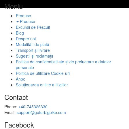
Meniu
Produse
Produse
Excursii de Pescuit
Blog
Despre noi
Modalități de plată
Transport și livrare
Sugestii și reclamații
Politica de confidentialitate și de prelucrare a datelor
personale
Politica de utilizare Cookie-uri
Anpc
Soluționarea online a litigiilor
Contact
Phone:
+40-745326330
Email:
support@goforbigpike.com
Facebook