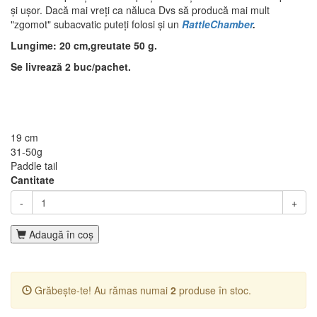
și ușor. Dacă mai vreți ca năluca Dvs să producă mai mult
"zgomot" subacvatic puteți folosi și un
RattleChamber
.
Lungime: 20 cm,greutate 50 g.
Se livrează 2 buc/pachet.
19 cm
31-50g
Paddle tail
Cantitate
-
+
Adaugă în coş
Grăbește-te! Au rămas numai
2
produse în stoc.