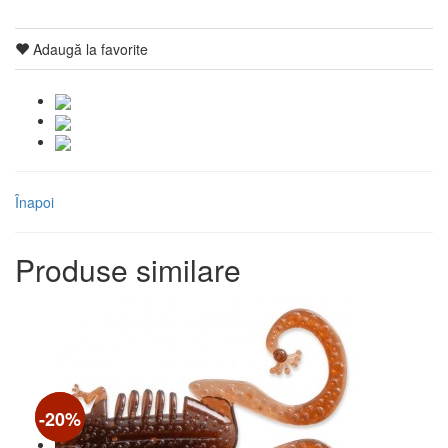
Adaugă la favorite
Înapoi
Produse similare
-16%
-20%