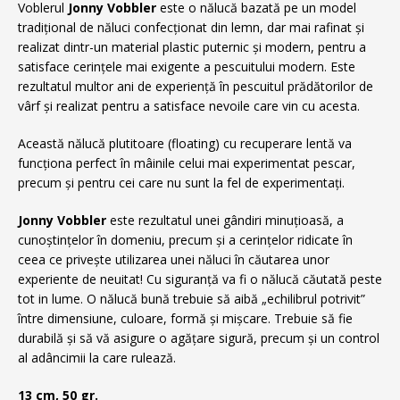
Voblerul
Jonny Vobbler
este o nălucă bazată pe un model
tradițional de năluci confecționat din lemn, dar mai rafinat și
realizat dintr-un material plastic puternic și modern, pentru a
satisface cerințele mai exigente a pescuitului modern. Este
rezultatul multor ani de experiență în pescuitul prădătorilor de
vârf și realizat pentru a satisface nevoile care vin cu acesta.
Această nălucă plutitoare (floating) cu recuperare lentă va
funcționa perfect în mâinile celui mai experimentat pescar,
precum și pentru cei care nu sunt la fel de experimentați.
Jonny Vobbler
este rezultatul unei gândiri minuțioasă, a
cunoștințelor în domeniu, precum și a cerințelor ridicate în
ceea ce privește utilizarea unei năluci în căutarea unor
experiente de neuitat! Cu siguranță va fi o nălucă căutată peste
tot in lume. O nălucă bună trebuie să aibă „echilibrul potrivit”
între dimensiune, culoare, formă și mișcare. Trebuie să fie
durabilă și să vă asigure o agățare sigură, precum și un control
al adâncimii la care rulează.
13 cm, 50 gr.