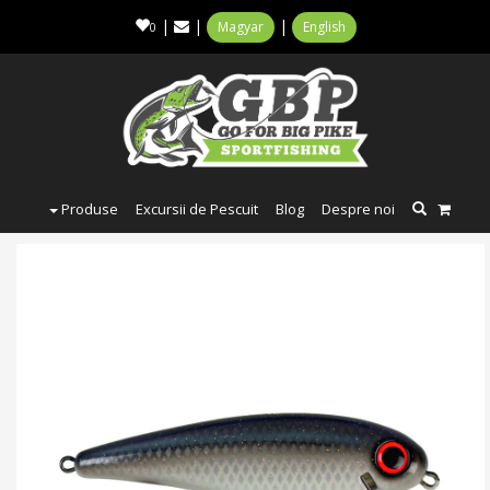
|
|
|
Magyar
English
0
Produse
Excursii de Pescuit
Blog
Despre noi