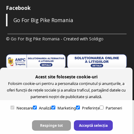
Facebook
Go For Big Pike Romania
© Go For Big Pike Romania
- Created with
Soldigo
Acest site folosește cookie-uri
Folosim cookie-uri pentru a personaliza conținutul și anunțurile, a
Politica de confidenţialitate
Termeni şi condiţii
Politica
oferi funcții de rețele sociale și a analiza traficul, partajând datele cu
de returnare
Formular de retur
partenerii noștri de publicitate și analiză.
Necesare
Analiză
Marketing
Preferințe
Parteneri
Respinge tot
Acceptă selecția