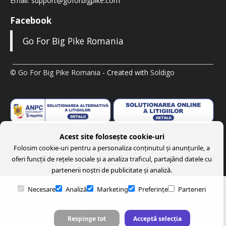
Email:
support@goforbigpike.com
Facebook
Go For Big Pike Romania
© Go For Big Pike Romania
- Created with
Soldigo
Acest site folosește cookie-uri
Folosim cookie-uri pentru a personaliza conținutul și anunțurile, a
Politica de confidenţialitate
Termeni şi condiţii
Politica
oferi funcții de rețele sociale și a analiza traficul, partajând datele cu
de returnare
Formular de retur
partenerii noștri de publicitate și analiză.
Necesare
Analiză
Marketing
Preferințe
Parteneri
Respinge tot
Acceptă selecția