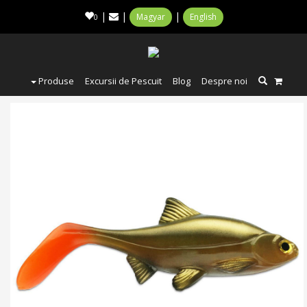
|
|
|
Magyar
English
0
Produse
Excursii de Pescuit
Blog
Despre noi