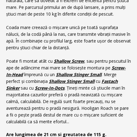
naturală, care sa dovedit a fi extrem de eficientă pentru știuca
mare. Pe parcursul primului an de după lansare, a prins mulți
știuci mari de peste 10 kg în diferite condiții de pescuit.
Coada mare creează o mișcare unică pe toată suprafața
nălucii, de la codă până la nas, care transmite vibrații masive în
apă. În combinație cu profilul larg, este foarte ușor de observat
pentru știuci chiar de la distanță.
Poate fi montat atât cu
Shallow Screw
, sau pentru pescuitul în
ape de adâncime mai mare se folosește montura pe
Screw-
In-Head
împreună cu un
Shallow Stinger Small
. Merge
perfect și combinația
Shallow Stinger Small
cu
Fastach
Sinker
sau cu
Screw-In-Dots
.
Țineți minte că știucile mari în
majoritatea cazurilor preferă o pradă neavizată cu mișcare
calmă, calculabilă. De regulă sunt foarte precauți, nu se
aventurează pentru o pradă nesigură. Hooligan Roach se pare
a fii o pește pradă destul de mare cu o mișcare suficient de
calculabilă ca să merite efortul...
Are lungimea de 21 cm si greutatea de 115 g.