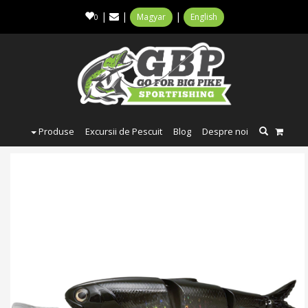
|
|
|
Magyar
English
0
Produse
Excursii de Pescuit
Blog
Despre noi