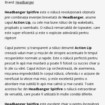
Brand:
Headbanger
Headbanger Spitfire
este o nălucă revoluționară obținută
prin combinația invenției brevetată de
Headbanger
, anume
capul
Action Lip
, cu cele mai bune năluci de tip wakebaits,
propbaits și swimbaits. O nălucă remarcabilă de topwater, care
este super eficientă și este o explozie adevărată pentru
răpitori!
Capul puternic și transparent a năluci denumit
Action Lip
creează valuri mari și mișcări de stropire accentuate în timpul
recuperărilor normale și rapide. Este o nălucă perfectă pentru
pescuit în apă mai murdară și poate fi folosit cu succes chiar și
în zile cu vânt. Capul Action Lip orchestrează, de asemenea,
mișcarea impredictibilă în corpul nălucii, oferindu-i o acțiune de
nerefuzat la viteze mai mici, și este excelentă pentru o
abordare mai subtilă în apă mai calmă și mai curată. Toate
acestea fac din
Headbanger Spitfire
o nălucă extraordinar
de versatilă, care poate fi utilizată în multe condiții diferite.
Headbanger Spitfire
este excelent chiar și pentru începătorii