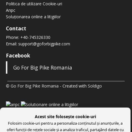
Politica de utilizare Cookie-uri
Anpc
Soluționarea online a litigiilor
Contact
Phone:
+40-745326330
Email:
support@goforbigpike.com
Facebook
Go For Big Pike Romania
© Go For Big Pike Romania
- Created with
Soldigo
Acest site folosește cookie-uri
Politica de confidenţialitate
Termeni şi condiţii
Politica
Folosim cookie-uri pentru a personaliza conținutul și anunțurile, a
de returnare
Formular de retur
oferi funcții de rețele sociale și a analiza traficul, partajând datele cu