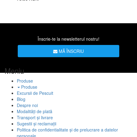
Înscrie-te la newsletterul nostru!
MĂ ÎNSCRIU
Meniu
Produse
Produse
Excursii de Pescuit
Blog
Despre noi
Modalități de plată
Transport și livrare
Sugestii și reclamații
Politica de confidentialitate și de prelucrare a datelor
personale