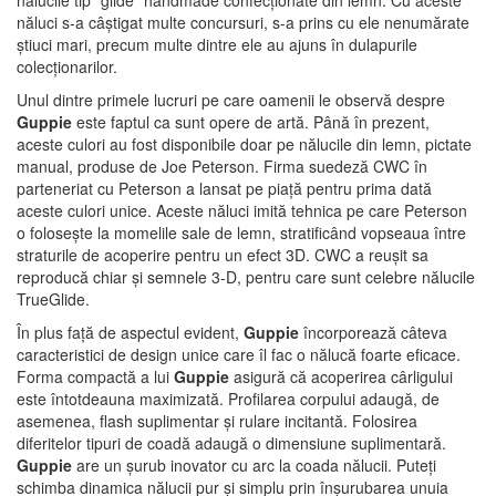
nălucile tip "glide" handmade confecționate din lemn. Cu aceste
năluci s-a câștigat multe concursuri, s-a prins cu ele nenumărate
știuci mari, precum multe dintre ele au ajuns în dulapurile
colecționarilor.
Unul dintre primele lucruri pe care oamenii le observă despre
Guppie
este faptul ca sunt opere de artă. Până în prezent,
aceste culori au fost disponibile doar pe nălucile din lemn, pictate
manual, produse de Joe Peterson. Firma suedeză CWC în
parteneriat cu Peterson a lansat pe piață pentru prima dată
aceste culori unice. Aceste năluci imită tehnica pe care Peterson
o folosește la momelile sale de lemn, stratificând vopseaua între
straturile de acoperire pentru un efect 3D. CWC a reușit sa
reproducă chiar și semnele 3-D, pentru care sunt celebre nălucile
TrueGlide.
În plus față de aspectul evident,
Guppie
încorporează câteva
caracteristici de design unice care îl fac o nălucă foarte eficace.
Forma compactă a lui
Guppie
asigură că acoperirea cârligului
este întotdeauna maximizată. Profilarea corpului adaugă, de
asemenea, flash suplimentar și rulare incitantă. Folosirea
diferitelor tipuri de coadă adaugă o dimensiune suplimentară.
Guppie
are un șurub inovator cu arc la coada nălucii. Puteți
schimba dinamica nălucii pur și simplu prin înșurubarea unuia