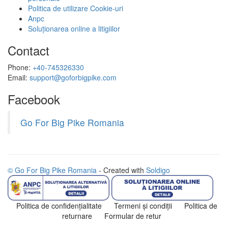
Politica de utilizare Cookie-uri
Anpc
Soluționarea online a litigiilor
Contact
Phone:
+40-745326330
Email:
support@goforbigpike.com
Facebook
Go For Big Pike Romania
© Go For Big Pike Romania
- Created with
Soldigo
Politica de confidenţialitate
Termeni şi condiţii
Politica de
returnare
Formular de retur