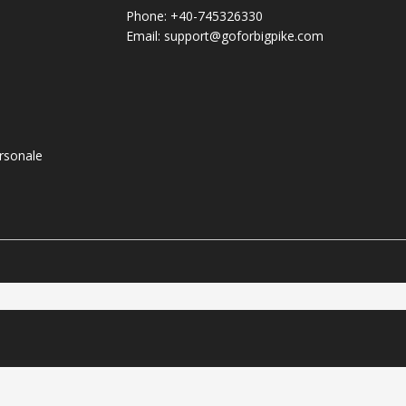
Phone:
+40-745326330
Email:
support@goforbigpike.com
ersonale