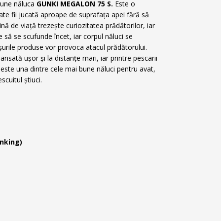
țiune năluca
GUNKI MEGALON 75 S.
Este o
ate fii jucată aproape de suprafața apei fără să
ină de viață trezește curiozitatea prădătorilor, iar
e să se scufunde încet, iar corpul năluci se
eșurile produse vor provoca atacul prădătorului.
nsată ușor și la distanțe mari, iar printre pescarii
este una dintre cele mai bune năluci pentru avat,
scuitul știuci.
inking)