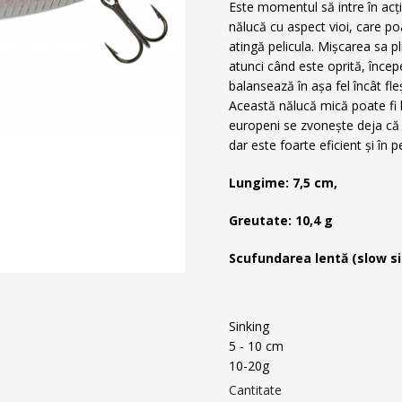
Este momentul să intre în ac
nălucă cu aspect vioi, care po
atingă pelicula. Mișcarea sa pl
atunci când este oprită, încep
balansează în așa fel încât fl
Această nălucă mică poate fi la
europeni se zvonește deja că 
dar este foarte eficient și în pe
Lungime: 7,5 cm,
Greutate: 10,4 g
S
cufundarea lentă (slow s
Sinking
5 - 10 cm
10-20g
Cantitate