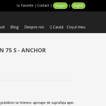
Favorite
|
Contact
|
|
Magyar
English
0
uit
Blog
Despre noi
Caută
Coşul meu
 75 S - ANCHOR
 prădători se hrănesc aproape de suprafața apei.