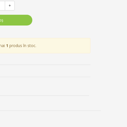
+
oş
mai
1
produs în stoc.