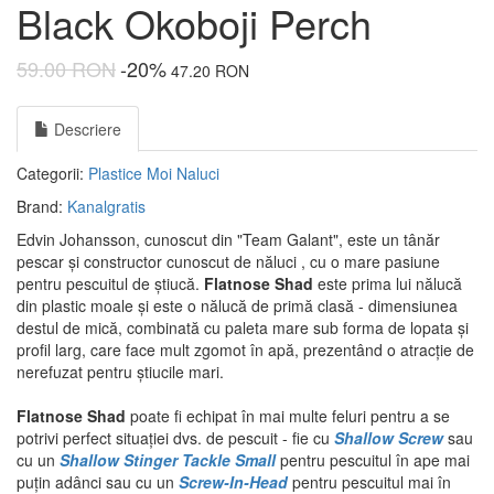
Black Okoboji Perch
59.00 RON
-20%
47.20 RON
Descriere
Categorii:
Plastice Moi
Naluci
Brand:
Kanalgratis
Edvin Johansson, cunoscut din "Team Galant", este un tânăr
pescar și constructor cunoscut de năluci , cu o mare pasiune
pentru pescuitul de știucă.
Flatnose Shad
este prima lui nălucă
din plastic moale și este o nălucă de primă clasă - dimensiunea
destul de mică, combinată cu paleta mare sub forma de lopata și
profil larg, care face mult zgomot în apă, prezentând o atracție de
nerefuzat pentru știucile mari.
Flatnose Shad
poate fi echipat în mai multe feluri pentru a se
potrivi perfect situației dvs. de pescuit - fie cu
Shallow Screw
sau
cu un
Shallow Stinger Tackle Small
pentru pescuitul în ape mai
puțin adânci sau cu un
Screw-In-Head
pentru pescuitul mai în