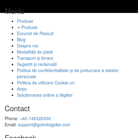
Meniu
Produse
Produse
Excursii de Pescuit
Blog
Despre noi
Modalități de plată
Transport și livrare
Sugestii și reclamații
Politica de confidentialitate și de prelucrare a datelor
personale
Politica de utilizare Cookie-uri
Anpc
Soluționarea online a litigiilor
Contact
Phone:
+40-745326330
Email:
support@goforbigpike.com
Facebook