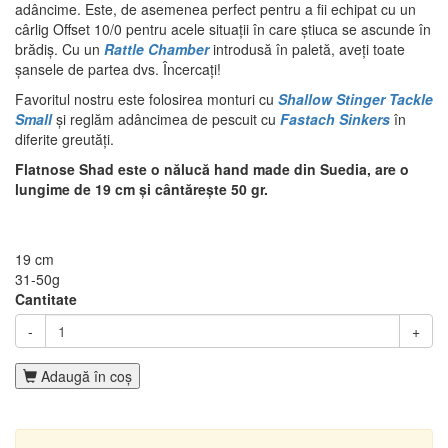
adâncime. Este, de asemenea perfect pentru a fii echipat cu un
cârlig Offset 10/0 pentru acele situații în care știuca se ascunde în
brădiș. Cu un
Rattle Chamber
introdusă în paletă, aveți toate
șansele de partea dvs. Încercați!
Favoritul nostru este folosirea monturi cu
Shallow Stinger Tackle
Small
și reglăm adâncimea de pescuit cu
Fastach Sinkers
în
diferite greutăți.
Flatnose Shad este o nălucă hand made din Suedia, are o
lungime de 19 cm și cântărește 50 gr.
19 cm
31-50g
Cantitate
-
+
Adaugă în coş