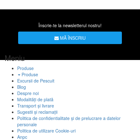
Înscrie-te la newsletterul nostru!
MĂ ÎNSCRIU
Meniu
Produse
Produse
Excursii de Pescuit
Blog
Despre noi
Modalități de plată
Transport și livrare
Sugestii și reclamații
Politica de confidentialitate și de prelucrare a datelor
personale
Politica de utilizare Cookie-uri
Anpc