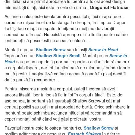
din Italia, și am primit aprobarea lui pentru a folosi acest design
minunat. Și uitați, aici este în cele din urmă -
Dragonul Flatnose
.
Acțiunea năluci este ideală pentru pescuitul știuci în apă rece -
corpul se mișcă încet de la stânga la dreapta, în timp ce Dragon
Tail își face magia în spate, trimițând o mulțime de vibrații
seducătoare în apă. Nu există aproape nici o limită pentru cât de
lent puteți să pescuiești cu această nălucă ...
Montați-o pe un
Shallow Screw
sau folosiți
Screw-In-Head
împreună cu un
Shallow Stinger Small
. Montat pe un
Screw-In-
Head
sau pe un cap de jig normal, o parte a acțiunii de răzbatere
a corpului dispare, dar tot funcționează de minune și prinde foarte
multă pește. Imaginați-vă ce face această coadă în picaj dacă îi
dați o pauză în recuperare ...
Pentru mișcarea maximă a corpului, puteți încerca să aveți
ancora lăsată liber în loc să fie înfipt în corpul nălucii. Este, de
asemenea, important să înșurubați Shallow Screw-ul cât mai
centrat posibil sau puțin mai apropiat de burtă. Orice schimbare în
montură poate schimba acțiunea năluci și vă recomandăm să
experimentați până când veți găsi preferatul vostru.
Favoritul nostru este folosirea monturi cu
Shallow Screw
și
reglăm adâncimea de pescuit cu
Fastach Sinkers
în diferite