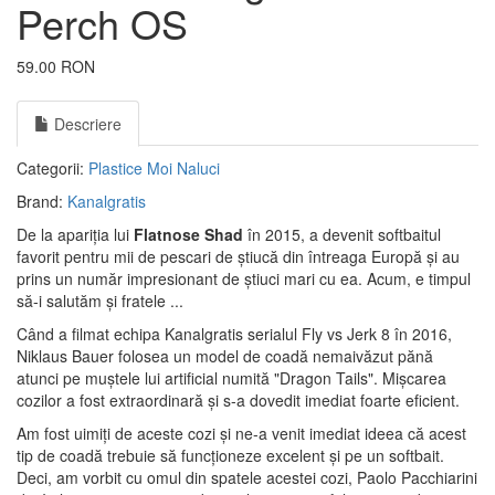
Perch OS
59.00 RON
Descriere
Categorii:
Plastice Moi
Naluci
Brand:
Kanalgratis
De la apariția lui
Flatnose Shad
în 2015, a devenit softbaitul
favorit pentru mii de pescari de știucă din întreaga Europă și au
prins un număr impresionant de știuci mari cu ea. Acum, e timpul
să-i salutăm și fratele ...
Când a filmat echipa Kanalgratis serialul Fly vs Jerk 8 în 2016,
Niklaus Bauer folosea un model de coadă nemaivăzut pănă
atunci pe muștele lui artificial numită "Dragon Tails". Mișcarea
cozilor a fost extraordinară și s-a dovedit imediat foarte eficient.
Am fost uimiți de aceste cozi și ne-a venit imediat ideea că acest
tip de coadă trebuie să funcționeze excelent și pe un softbait.
Deci, am vorbit cu omul din spatele acestei cozi, Paolo Pacchiarini