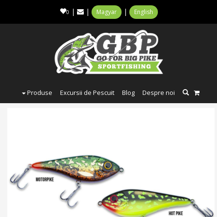
|
|
|
Magyar
English
0
Produse
Excursii de Pescuit
Blog
Despre noi