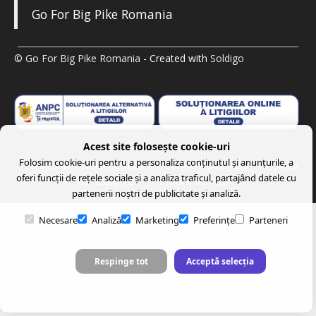
Go For Big Pike Romania
© Go For Big Pike Romania
- Created with
Soldigo
Acest site folosește cookie-uri
Folosim cookie-uri pentru a personaliza conținutul și anunțurile, a
Politica de confidenţialitate
Termeni şi condiţii
Politica
oferi funcții de rețele sociale și a analiza traficul, partajând datele cu
de returnare
Formular de retur
partenerii noștri de publicitate și analiză.
Necesare
Analiză
Marketing
Preferințe
Parteneri
Respinge tot
Acceptă selecția