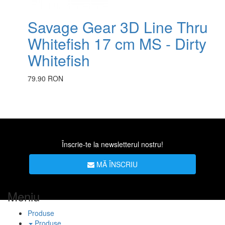
Savage Gear 3D Line Thru
Whitefish 17 cm MS - Dirty
Whitefish
79.90 RON
Înscrie-te la newsletterul nostru!
MĂ ÎNSCRIU
Meniu
Produse
Produse