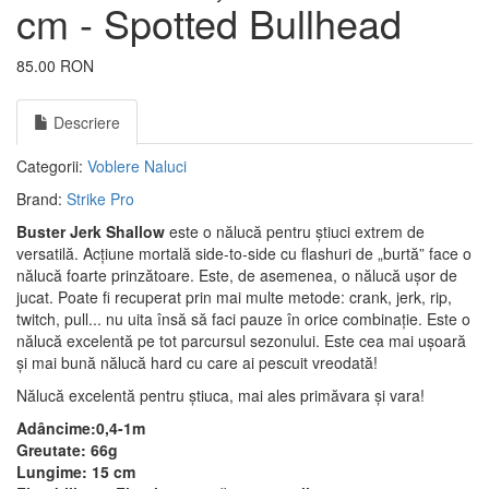
cm - Spotted Bullhead
85.00 RON
Descriere
Categorii:
Voblere
Naluci
Brand:
Strike Pro
Buster Jerk Shallow
este o nălucă pentru știuci extrem de
versatilă. Acțiune mortală side-to-side cu flashuri de „burtă” face o
nălucă foarte prinzătoare. Este, de asemenea, o nălucă ușor de
jucat. Poate fi recuperat prin mai multe metode: crank, jerk, rip,
twitch, pull... nu uita însă să faci pauze în orice combinație. Este o
nălucă excelentă pe tot parcursul sezonului. Este cea mai ușoară
și mai bună nălucă hard cu care ai pescuit vreodată!
Nălucă excelentă pentru știuca, mai ales primăvara și vara!
Adâncime:0,4-1m
Greutate: 66g
Lungime: 15 cm