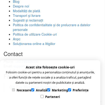
Blog
Despre noi
Modalități de plată
Transport și livrare
Sugestii și reclamații
Politica de confidentialitate și de prelucrare a datelor
personale
Politica de utilizare Cookie-uri
Anpc
Soluționarea online a litigiilor
Contact
Phone:
+40-745326330
Email:
support@goforbigpike.com
Acest site folosește cookie-uri
Folosim cookie-uri pentru a personaliza conținutul și anunțurile,
Facebook
a oferi funcții de rețele sociale și a analiza traficul, partajând
datele cu partenerii noștri de publicitate și analiză.
Go For Big Pike Romania
Necesare
Analiză
Marketing
Preferințe
Parteneri