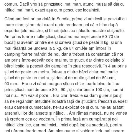
comun. Dacă vrei să prinziștiuci mai mari, atunci musai să dai cu
năluci mai mari, exact așa cum pescuiesc localnicii.
Când am fost prima dată în Suedia, prima zi am ieșit la pescuit cu
mare elan, și am dat exact unde credeam noi că e bine după
experiențele noastre, și bineînțeles cu nălucile noastre obișnuite.
Am prins foarte multe știuci, dacă nu mă înșel peste 60-70 de
bucăți și aveam printre ele și câteva știuci de peste 3 kg, și una
mai răsărită pe undeva la 5 kg, de 84 cm.Ne-am întors în
camping foarte mândri de noi, dar a trebuit să constatăm că noi
am prins între-adevăr cele mai multe știuci, dar dintre celelalte 5
bărci ieșite la pescuit din camping în ziua respectivă, în 4 au prins
știuci de peste un metru. Într-una dintre bărci chiar mai multe
știuci de peste un metru, și destul de multe știuci de 80+cm,
90+cm... Era o zi când mergea știuca chiar foarte bine, toți au
prins știuci mari de peste 80-, 90-, și chiar peste 100 cm, numai
noi nu... Am văzut poze... Era clar: trebuie să dăm gulerul jos și
să ne regândim atitudine noastră față de știucărit. Pescari suedezi
erau oameni cumsecade, ne-au explicat ce și cum, ne-au arătat
arsenalul lor de lansete și năluci... Am rămas mască, nu ne venea
să credem cea ce vedeam. În prima fază am cumpărat și noi
năluci identice, dar mai mici... mici după logica suedeză, pentru
noi păreau foarte mari. Am ales gume și voblere jerk mai ușoare