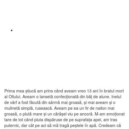
Prima mea știucă am prins când aveam vreo 13 ani în bratul mort
al Oltului. Aveam o lansetă confecționată din băț de alune. Inelul
de vârf a fost făcută din sârmă mai groasă, și mai aveam și o
mulinetă simplă, rusească. Aveam pe ea un fir de nailon mai
groasă, o plută mare și un cărășel viu pe ancoră. M-am emoționat
tare de tot când pluta dispăruse de pe suprafața apei, am tras
puternic, dar cât pe aci să mă tragă peștele în apă. Credeam că