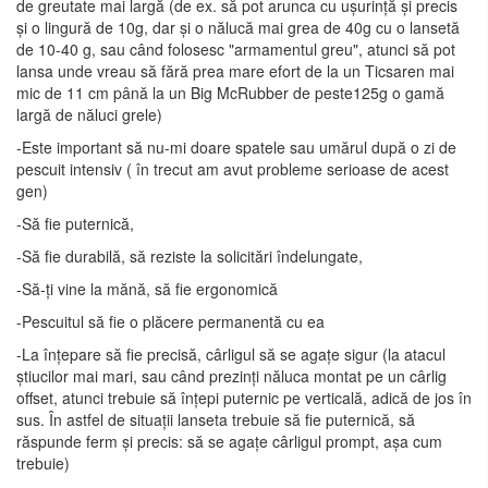
de greutate mai largă (de ex. să pot arunca cu ușurință și precis
și o lingură de 10g, dar și o nălucă mai grea de 40g cu o lansetă
de 10-40 g, sau când folosesc "armamentul greu", atunci să pot
lansa unde vreau să fără prea mare efort de la un Ticsaren mai
mic de 11 cm până la un Big McRubber de peste125g o gamă
largă de năluci grele)
-Este important să nu-mi doare spatele sau umărul după o zi de
pescuit intensiv ( în trecut am avut probleme serioase de acest
gen)
-Să fie puternică,
-Să fie durabilă, să reziste la solicitări îndelungate,
-Să-ți vine la mănă, să fie ergonomică
-Pescuitul să fie o plăcere permanentă cu ea
-La înțepare să fie precisă, cârligul să se agațe sigur (la atacul
știucilor mai mari, sau când prezinți năluca montat pe un cârlig
offset, atunci trebuie să înțepi puternic pe verticală, adică de jos în
sus. În astfel de situații lanseta trebuie să fie puternică, să
răspunde ferm și precis: să se agațe cârligul prompt, așa cum
trebuie)