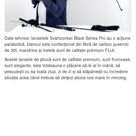
Date tehnice: lansetele Svartzonker Black Series Pro au o acțiune
parabolică, blancul este confecționat din fibră de carbon puternic
de 30t, mandrina și inelele sunt de calitate premium FUJI.
Aceste lansete de știucă sunt de calitate premium, sunt frumoase,
sunt elegante, este totdeauna o plăcere să-le ai în mână, să
pescuiești cu ea toată ziua, zi de zi și să stăpânești cu încredere
situația acea când trebuie să dirijezi știuca cea mare în minciog.