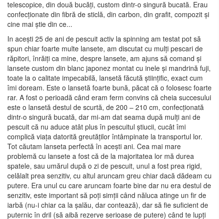
telescopice, din două bucăți, custom dintr-o singură bucată. Erau
confecționate din fibră de sticlă, din carbon, din grafit, compozit și
cine mai știe din ce...
In acești 25 de ani de pescuit activ la spinning am testat pot să
spun chiar foarte multe lansete, am discutat cu mulți pescari de
răpitori, înrăiți ca mine, despre lansete, am ajuns să comand și
lansete custom din blanc japonez montat cu inele și mandrină fuji,
toate la o calitate impecabilă, lansetă făcută științific, exact cum
îmi doream. Este o lansetă foarte bună, păcat că o folosesc foarte
rar. A fost o perioadă când eram ferm convins că cheia succesului
este o lansetă destul de scurtă, de 200 – 210 cm, confecționată
dintr-o singură bucată, dar mi-am dat seama după mulți ani de
pescuit că nu aduce atât plus în pescuitul știucii, cucât îmi
complică viața datorită greutăților întâmpinate la transportul lor.
Tot căutam lanseta perfectă în acești ani. Cea mai mare
problemă cu lansete a fost că de la majoritatea lor mă durea
spatele, sau umărul după o zi de pescuit, unul a fost prea rigid,
celălalt prea senzitiv, cu altul aruncam greu chiar dacă dădeam cu
putere. Era unul cu care aruncam foarte bine dar nu era destul de
senzitiv, este important să poți simții când năluca atinge un fir de
iarbă (nu-i chiar ca la șalău, dar contează), dar să fie suficient de
puternic în dril (să aibă rezerve serioase de putere) când te lupți