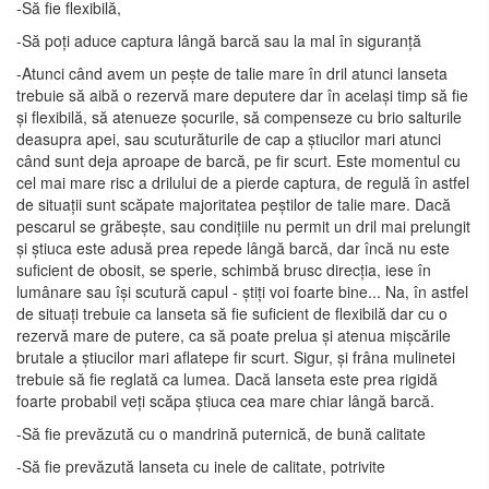
-Să fie flexibilă,
-Să poți aduce captura lângă barcă sau la mal în siguranță
-Atunci când avem un pește de talie mare în dril atunci lanseta
trebuie să aibă o rezervă mare deputere dar în același timp să fie
și flexibilă, să atenueze șocurile, să compenseze cu brio salturile
deasupra apei, sau scuturăturile de cap a știucilor mari atunci
când sunt deja aproape de barcă, pe fir scurt. Este momentul cu
cel mai mare risc a drilului de a pierde captura, de regulă în astfel
de situații sunt scăpate majoritatea peștilor de talie mare. Dacă
pescarul se grăbește, sau condițiile nu permit un dril mai prelungit
și știuca este adusă prea repede lângă barcă, dar încă nu este
suficient de obosit, se sperie, schimbă brusc direcția, iese în
lumânare sau își scutură capul - știți voi foarte bine... Na, în astfel
de situați trebuie ca lanseta să fie suficient de flexibilă dar cu o
rezervă mare de putere, ca să poate prelua și atenua mișcările
brutale a știucilor mari aflatepe fir scurt. Sigur, și frâna mulinetei
trebuie să fie reglată ca lumea. Dacă lanseta este prea rigidă
foarte probabil veți scăpa știuca cea mare chiar lângă barcă.
-Să fie prevăzută cu o mandrină puternică, de bună calitate
-Să fie prevăzută lanseta cu inele de calitate, potrivite