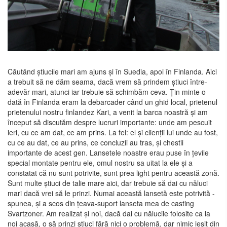
Căutând știucile mari am ajuns și în Suedia, apoi în Finlanda. Aici
a trebuit să ne dăm seama, dacă vrem să prindem știuci între-
adevăr mari, atunci iar trebuie să schimbăm ceva. Țin minte o
dată în Finlanda eram la debarcader când un ghid local, prietenul
prietenului nostru finlandez Kari, a venit la barca noastră și am
început să discutăm despre lucruri importante: unde am pescuit
ieri, cu ce am dat, ce am prins. La fel: el și clienții lui unde au fost,
cu ce au dat, ce au prins, ce concluzii au tras, și chestii
importante de acest gen. Lansetele noastre erau puse în țevile
special montate pentru ele, omul nostru sa uitat la ele și a
constatat că nu sunt potrivite, sunt prea light pentru această zonă.
Sunt multe știuci de talie mare aici, dar trebuie să dai cu năluci
mari dacă vrei să le prinzi. Numai această lansetă este potrivită -
spunea, și a scos din țeava-suport lanseta mea de casting
Svartzoner. Am realizat și noi, dacă dai cu nălucile folosite ca la
noi acasă, o să prinzi știuci fără nici o problemă, dar nimic ieșit din