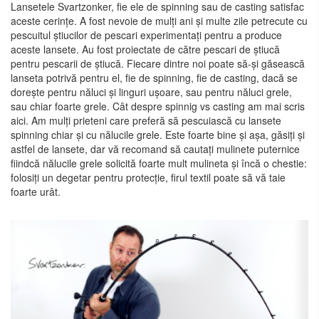
Lansetele Svartzonker, fie ele de spinning sau de casting satisfac
aceste cerințe. A fost nevoie de mulți ani și multe zile petrecute cu
pescuitul știucilor de pescari experimentați pentru a produce
aceste lansete. Au fost proiectate de către pescari de știucă
pentru pescarii de știucă. Fiecare dintre noi poate să-și găsească
lanseta potrivă pentru el, fie de spinning, fie de casting, dacă se
dorește pentru năluci și linguri ușoare, sau pentru năluci grele,
sau chiar foarte grele. Cât despre spinnig vs casting am mai scris
aici. Am mulți prieteni care preferă să pescuiască cu lansete
spinning chiar și cu nălucile grele. Este foarte bine și așa, găsiți și
astfel de lansete, dar vă recomand să cautați mulinete puternice
fiindcă nălucile grele solicită foarte mult mulineta și încă o chestie:
folosiți un degetar pentru protecție, firul textil poate să vă taie
foarte urât.