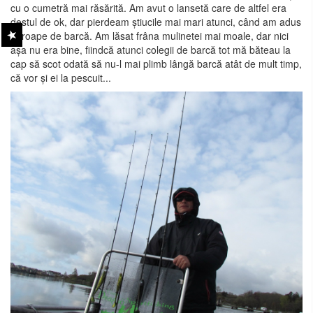
cu o cumetră mai răsărită. Am avut o lansetă care de altfel era
destul de ok, dar pierdeam știucile mai mari atunci, când am adus
aproape de barcă. Am lăsat frâna mulinetei mai moale, dar nici
așa nu era bine, fiindcă atunci colegii de barcă tot mă băteau la
cap să scot odată să nu-l mai plimb lângă barcă atât de mult timp,
că vor și ei la pescuit...