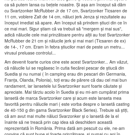
ca să putem lansa cu bețele noastre. Și așa am început să dăm
cu Svartzonker McRubber Jr de 17 cm, Svartzonker Ticsaren de
11 cm, voblere Zalt de 14 cm, năluci jerk Jenza și rezultatele au
început imediat să apare. Am început să prindem știuci din ce în
ce mai mari. Sigur știam că va trebuii să "mergem și mai sus",
adică nălucile cele mai prinzătoare pentru alții au fost Svartzonker
McRubber de 21 cm și nălucile jerk și mai mari (Ticsaren de ex)
de 14-, 17 cm. Eram în febra știucilor mari de peste un metru...
virusul preluase controlul...
Am devenit foarte curios cine este acest Svartzonker... Am văzut,
că nălucile lui se regăsesc în cutia fiecărei pescar de știucă din
Suedia și nu numai ( în camping erau din pescari din Germania,
Franța, Olanda, Polonia), toți erau de părere că dau cel mai bun
randament, iar lansetele lui Svartzonker sunt foarte căutate și
apreciate. Mai târziu acolo în Suedia și eu mi-am cumpărat prima
lansetă de marca Svartzonker care și acum este lanseta mea
favorită pentru nălucile mari ( este vorba despre o lansetă casting
de 40-150 g din gama Svartzonker Black Series). Trebuie să știți,
că am avut mai multe năluci Svarzonker și o lansetă de la el
înainte să ne treacă prin cap idea să deschidem această
reprezentată în România. Prima dată am pescuit cu ele, ne-am
convins că sunt bune și foarte prinzătoare, și numai cu ani în