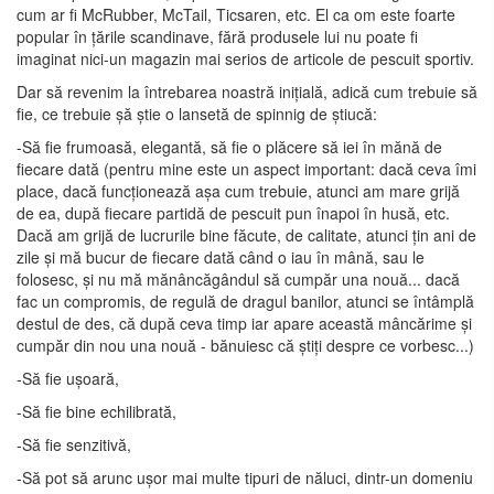
cum ar fi McRubber, McTail, Ticsaren, etc. El ca om este foarte
popular în țările scandinave, fără produsele lui nu poate fi
imaginat nici-un magazin mai serios de articole de pescuit sportiv.
Dar să revenim la întrebarea noastră inițială, adică cum trebuie să
fie, ce trebuie șă știe o lansetă de spinnig de știucă:
-Să fie frumoasă, elegantă, să fie o plăcere să iei în mănă de
fiecare dată (pentru mine este un aspect important: dacă ceva îmi
place, dacă funcționează așa cum trebuie, atunci am mare grijă
de ea, după fiecare partidă de pescuit pun înapoi în husă, etc.
Dacă am grijă de lucrurile bine făcute, de calitate, atunci țin ani de
zile și mă bucur de fiecare dată când o iau în mână, sau le
folosesc, și nu mă mănâncăgândul să cumpăr una nouă... dacă
fac un compromis, de regulă de dragul banilor, atunci se întâmplă
destul de des, că după ceva timp iar apare această mâncărime și
cumpăr din nou una nouă - bănuiesc că știți despre ce vorbesc...)
-Să fie ușoară,
-Să fie bine echilibrată,
-Să fie senzitivă,
-Să pot să arunc ușor mai multe tipuri de năluci, dintr-un domeniu