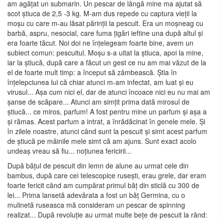
am agățat un submarin. Un pescar de lângă mine ma ajutat să
scot știuca de 2,5 -3 kg. M-am dus repede cu captura vieții la
moșu cu care m-au lăsat părinții la pescuit. Era un moșneag cu
barbă, aspru, nesocial, care fuma țigări ieftine una după altul și
era foarte tăcut. Noi doi ne înțelegeam foarte bine, avem un
subiect comun: pescuitul. Moșu s-a uitat la știuca, apoi la mine,
iar la știucă, după care a făcut un gest ce nu am mai văzut de la
el de foarte mult timp: a început să zâmbească. Știa în
înțelepciunea lui că chiar atunci m-am infectat, am luat și eu
virusul... Așa cum nici el, dar de atunci încoace nici eu nu mai am
șanse de scăpare... Atunci am simțit prima dată mirosul de
știucă... ce miros, parfum! A fost pentru mine un parfum și așa a
și rămas. Acest parfum a intrat, a înrădăcinat în genele mele. Și
în zilele noastre, atunci când sunt la pescuit și simt acest parfum
de știucă pe mâinile mele simt că am ajuns. Sunt exact acolo
undeaș vreau să fiu... noțiunea fericirii...
După bățul de pescuit din lemn de alune au urmat cele din
bambus, după care cei telescopice rusești, erau grele, dar eram
foarte fericit când am cumpărat primul băț din sticlă cu 300 de
lei... Prima lansetă adevărata a fost un băț Germina, cu o
mulinetă ruseasca mă consideram un pescar de spinning
realizat... După revoluție au urmat multe bețe de pescuit la rând: