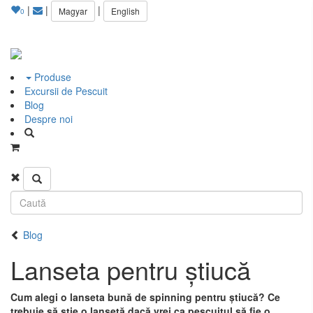
|
|
|
Magyar
English
0
Produse
Excursii de Pescuit
Blog
Despre noi
Blog
Lanseta pentru știucă
Cum alegi o lanseta bună de spinning pentru știucă? Ce
trebuie să știe o lansetă dacă vrei ca pescuitul să fie o