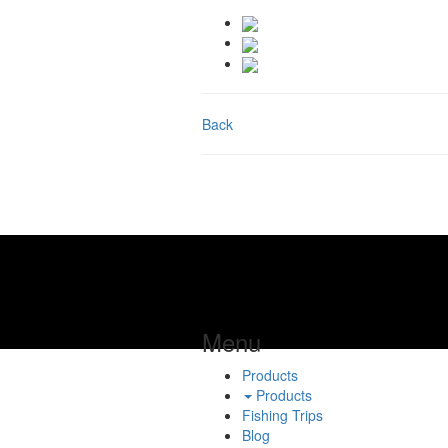
Back
Menu
Products
Products
Fishing Trips
Blog