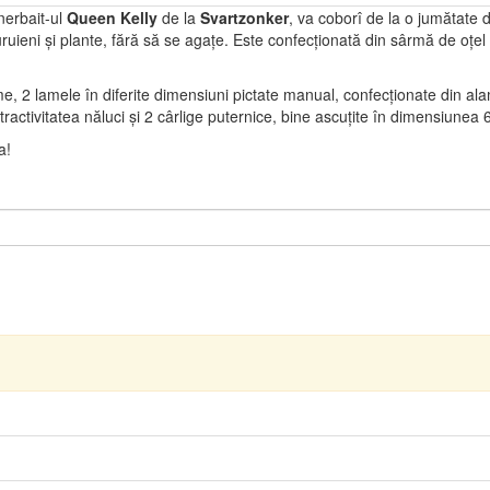
nerbait-ul
Queen Kelly
de la
Svartzonker
, va coborî de la o jumătate
ruieni și plante, fără să se agațe. Este confecționată din sârmă de oțel 
 2 lamele în diferite dimensiuni pictate manual, confecționate din alamă
tractivitatea năluci și 2 cârlige puternice, bine ascuțite în dimensiunea 6
a!