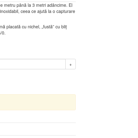
 de metru până la 3 metri adâncime. El
inoxidabil, ceea ce ajută la o capturare
 placată cu nichel, „fustă” cu bliț
/0.
+